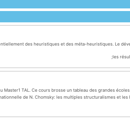
tiellement des heuristiques et des méta-heuristiques. Le dévelo
ontré, à travers des applications concrètes, comment doivent se f
une autre solution, l'exploration de l'espace des solutions (la r
ients à générer une solution de manière aléatoire quand bien 
t du Master1 TAL. Ce cours brosse un tableau des grandes école
mationnelle de N. Chomsky: les multiples structuralismes et les