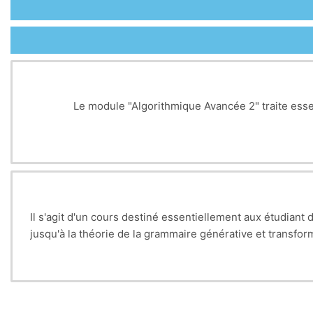
Le module "Algorithmique Avancée 2" traite essen
Pour faire face à cette double problématique, il sera m
Il sera aussi montré quels seront les inconvén
Il s'agit d'un cours destiné essentiellement aux étudian
jusqu'à la théorie de la grammaire générative et transfor