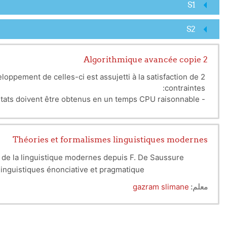
S1
S2
Algorithmique avancée copie 2
ppement de celles-ci est assujetti à la satisfaction de 2
contraintes:
- les résultats doivent être obtenus en un temps CPU raisonnable;
- les résultats doivent être de qualité (la solution doit être pré-optimale, voire optimale dans certains cas).
aire l'initialisation, le passage de la solution courante à
Théories et formalismes linguistiques modernes
éduction de sa taille sans altérer la qualité de la solution).
même ce procédé est utilisé dans des méthodes classiques
s de la linguistique modernes depuis F. De Saussure
universelles (Tabu search, simulated annealing, etc.).
 linguistiques énonciative et pragmatique
معلم:
gazram slimane