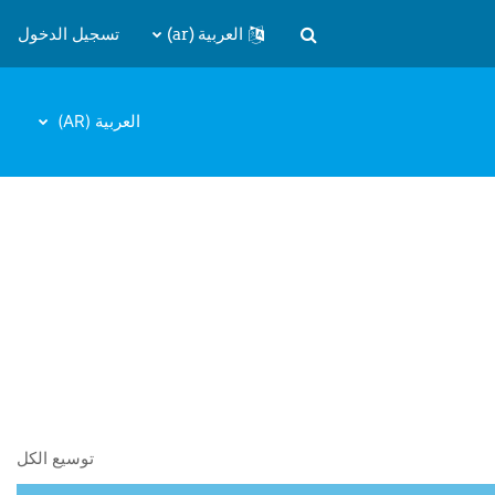
العربية ‎(ar)‎
تسجيل الدخول
تبديل إدخال البحث
العربية ‎(AR)‎
توسيع الكل