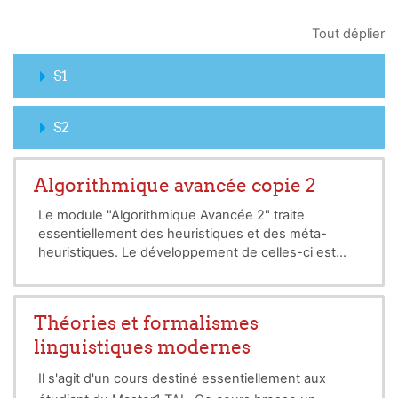
Tout déplier
S1
S2
Algorithmique avancée copie 2
Le module "Algorithmique Avancée 2" traite
essentiellement des heuristiques et des méta-
heuristiques. Le développement de celles-ci est
assujetti à la satisfaction de 2 contraintes:
- les résultats doivent être obtenus en un temps
CPU raisonnable;
Théories et formalismes
- les résultats doivent être de qualité (la solution
linguistiques modernes
doit être pré-optimale, voire optimale dans certains
cas).
Il s'agit d'un cours destiné essentiellement aux