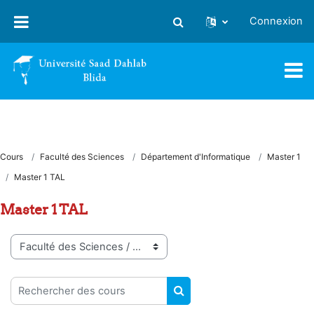
Passer au contenu principal
Connexion
Activer/désactiver la saisie
Cours
Faculté des Sciences
Département d'Informatique
Master 1
Master 1 TAL
Master 1 TAL
Catégories de cours
Rechercher des cours
RECHERCHER DES COUR