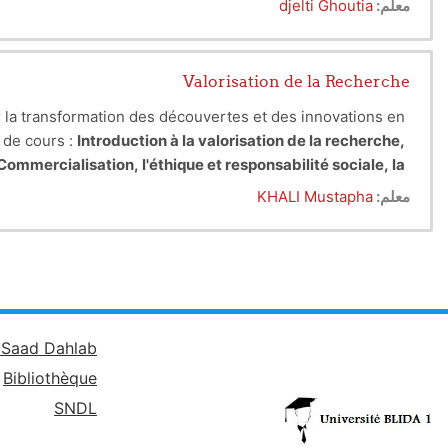
معلم:
djelti Ghoutia
comprendre un texte de loi et appliquer une réglementation
Valorisation de la Recherche
r la transformation des découvertes et des innovations en
 de cours :
Introduction à la valorisation de la recherche,
Commercialisation, l'é
thique et responsabilité sociale, la
p
réparation à la carrière, etc.
معلم:
KHALI Mustapha
é Saad Dahlab
Bibliothèque
SNDL