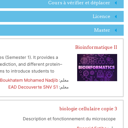
Cours à vérifier et déplacer
Licence
Master
Bioinformatique II
s (Semester 1). It provides a
iction, and different protein–
ms to introduce students to
tructures
, and the alignment of
معلم:
Boukhatem Mohamed Nadjib
معلم:
EAD Decouverte SNV S1
biologie cellulaire copie 3
Description et fonctionnement du microscope