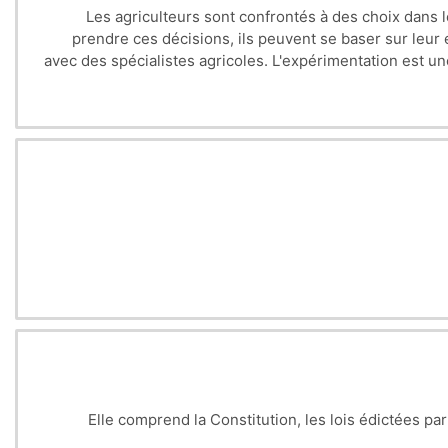
Les agriculteurs sont confrontés à des choix dans leu
jusqu'au remède sous différentes formes. En deuxième
prendre ces décisions, ils peuvent se baser sur leur
longtemps jusqu’à aujourd’hui aux différents niveaux trad
avec des spécialistes agricoles. L'expérimentation est u
essentielles, leur composition chimique, les param
Initier l’apprenant aux notions réglementaire, les défin
et 
Elle comprend la Constitution, les lois édictées par
Connaissances préalables