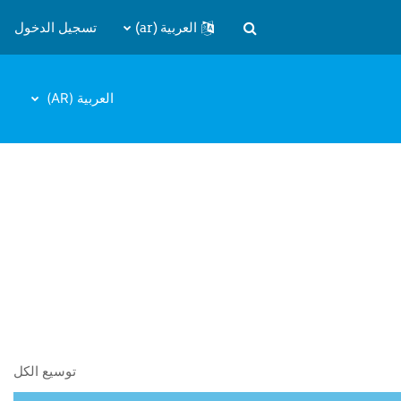
العربية ‎(ar)‎
تسجيل الدخول
تبديل إدخال البحث
العربية ‎(AR)‎
توسيع الكل