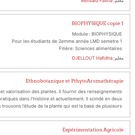
معلم:
Bensaid Fatiha
BIOPHYSIQUE copie 1
Module : BIOPHYSIQUE
Pour les étudiants de 2emme année LMD semetre 1
Filière: Sciences alimentaires
Filière: Biotechnologie
معلم:
DJELLOUT Hafidha
Filière: Ecologie et environnement
Ethnobotanique et PthytoAromathérapie
t valorisation des plantes. Il fournir des renseignements
atiqués dans l’histoire et actuellement. Il scindé en deux
 trouvons l’étude de la plante qui est la base de plusieurs
igine, son mode de préparation et d’utilisation, le domaine
rtance de la plante dans le domaine médical, nutritionnel,
a préservation du patrimoine végétal locale et de la santé.
 travers les âges et l’influence de l’environnement et des
 des propriétés médicinales des plantes et garde toujours
Expérimentation Agricole
échage, la coupe, le tamisage, la préparation, pour arriver