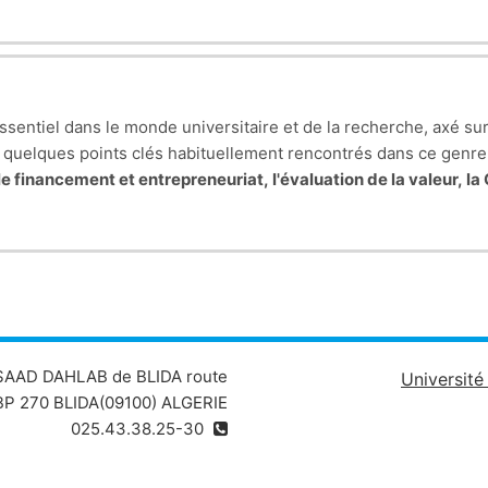
o Capacité à lire et 
ssentiel dans le monde universitaire et de la recherche, axé su
ici quelques points clés habituellement rencontrés dans ce genre
e f
inancement et entrepreneuriat, l'é
valuation de la valeur, la
 SAAD DAHLAB de BLIDA route
Universit
P 270 BLIDA(09100) ALGERIE
025.43.38.25-30