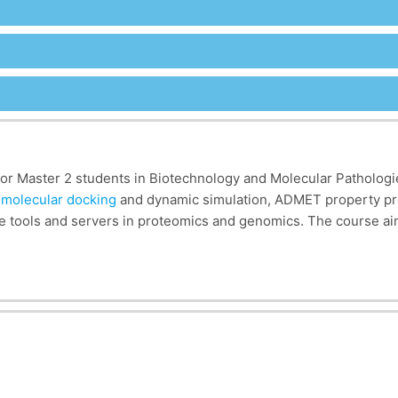
for Master 2 students in Biotechnology and Molecular Pathologie
n
molecular docking
and dynamic simulation, ADMET property pred
ine tools and servers in proteomics and genomics. The course ai
ols and platforms, the
prediction of three-dimensional protein s