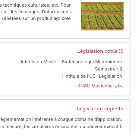
es techniques culturales, etc. Pour
en différents types et formes de thérapies utilisé depuis
re sur des échanges d'informations
 sont abordées en dernier en expliquant les types d’huiles
e répétées sur un produit agricole
mécanisme d’action, leur activités biologiques, Propriétés
ntitatives permettant de l'affiner
pharmacologiques et leur toxicité.
Législation copie 15
Intitulé du Master : Biotechnologie Microbienne
Semestre : 8
Intitulé de l’UE : Législation :
Intitulé de la matière : Législation :
معلم:
KHALI Mustapha
Crédits : 2
Coefficients :2
Objectifs de l’enseignement.
Législation copie 19
nséquences pénales. L’objectif est de présenter les aspects
a règlementation inhérente à chaque domaine d’application.
s soulevées par la biologie et l’usage des microorganismes.
taine mesure, les circulaires émanantes du pouvoir exécutif.
s et des normes Ensembles des contenus de la formation
Compétences visées :