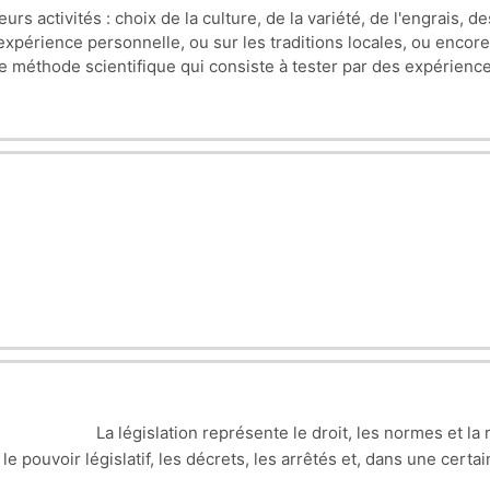
rs activités : choix de la culture, de la variété, de l'engrais, d
 chapitre, la phytothérapie et l’aromathérapie sont expliquées 
 expérience personnelle, ou sur les traditions locales, ou enco
itionnels, pharmacologique et clinique. Les huiles essentielles
ne méthode scientifique qui consiste à tester par des expérienc
ètres influençant sur leur qualité et leur composition, Mode et 
la validité d'une hypothèse et d'obtenir des données qua
itions et origines des textes de loi et les connaissances des co
La législation représente le droit, les normes et l
les enjeux liés à la biosécurité ainsi que des questions éthique
 le pouvoir législatif, les décrets, les arrêtés et, dans une cer
 recommandées : Connaissances sur les lois et réglementation