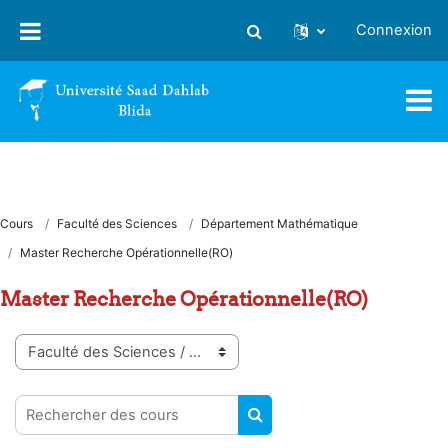
Passer au contenu principal
Connexion
Activer/désactiver la saisie
Cours
Faculté des Sciences
Département Mathématique
Master Recherche Opérationnelle(RO)
Master Recherche Opérationnelle(RO)
Catégories de cours
Rechercher des cours
RECHERCHER DES COUR