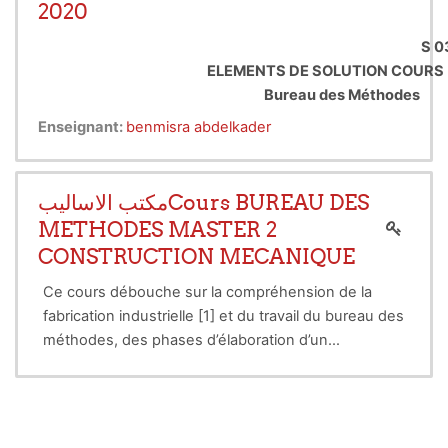
2020
dérivées partielles sont remplacées par des
équations algébriques à l’aide de calcul variationnel
S 0
ou des méthodes de minimisation de l’erreur
ELEMENTS DE SOLUTION COURS 
comme les méthodes des résidus pondérés.
Bureau des Méthodes
Enseignant:
benmisra abdelkader
مكتب الاساليبCours BUREAU DES
METHODES MASTER 2
CONSTRUCTION MECANIQUE
Ce cours débouche sur la compréhension de la
fabrication industrielle [1] et du travail du bureau des
méthodes, des phases d’élaboration d’un
produit, du contenu du dossier produit ainsi que du
rôle et des défis du bureau des méthodes [2, 3]. Il
ne peut pas être abordé valablement
sans de bonnes connaissances en dessin, sur les