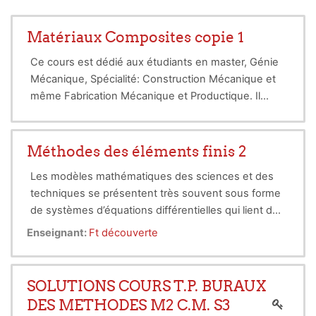
Matériaux Composites copie 1
Ce cours est dédié aux étudiants en master, Génie
Mécanique, Spécialité: Construction Mécanique et
même Fabrication Mécanique et Productique. Il
représente une généralité sur les matériaux
composites en six (06) chapitres avec des
exercices sans solutions.
Méthodes des éléments finis 2
Les modèles mathématiques des sciences et des
techniques se présentent très souvent sous forme
de systèmes d’équations différentielles qui lient des
fonctions inconnues à leurs dérivées partielles. Des
La méthode des éléments finis consiste à remplacer
Enseignant:
Ft découverte
conditions initiales et des conditions aux limites
un problème continu par un problème discret
sont en général requises pour compléter le modèle.
équivalent. La discrétisation se fait sur deux fronts.
D’une part, le domaine est basé sur la subdivision
SOLUTIONS COURS T.P. BURAUX
du domaine continu en sous-domaine de forme
DES METHODES M2 C.M. S3
géométrique simple, d’autre part, les équations aux