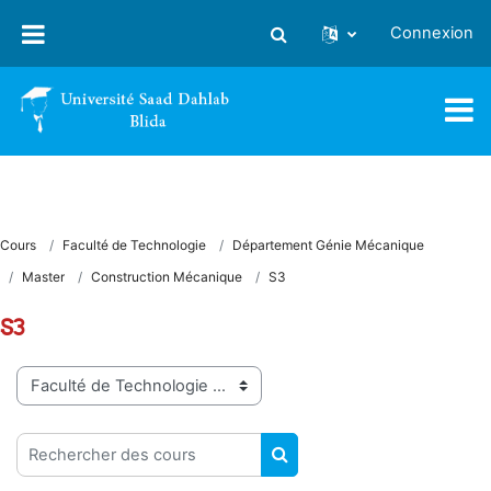
Passer au contenu principal
Connexion
Activer/désactiver la saisie
Cours
Faculté de Technologie
Département Génie Mécanique
Master
Construction Mécanique
S3
S3
Catégories de cours
Rechercher des cours
RECHERCHER DES COUR