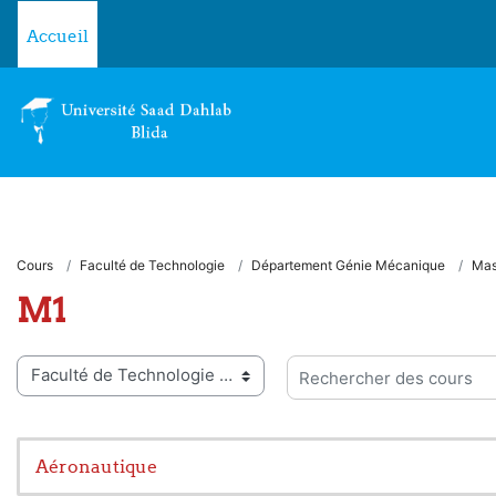
Passer au contenu principal
Accueil
Cours
Faculté de Technologie
Département Génie Mécanique
Mas
M1
ies de cours
Rechercher des cours
Aéronautique