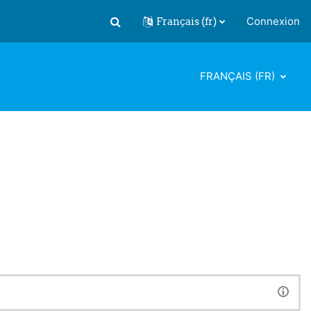
Français ‎(fr)‎
Connexion
Activer/désactiver la saisie de recherch
FRANÇAIS ‎(FR)‎