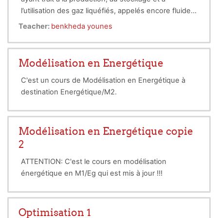
l’utilisation des gaz liquéfiés, appelés encore fluides
cryogéniques. Les températures cryogéniques sont
I. Notions générales
Teacher:
benkheda younes
atteintes soit par évaporation rapide des liquides
II. La liquéfaction / Applications
volatils, soit par expansion des gaz confinés
III. La réfrigération / Applications
initialement à des pressions de 150 à 200 atm. Ce
IV. La séparation des gaz
Modélisation en Energétique
cours comprend :
C'est un cours de Modélisation en Energétique à
destination Energétique/M2.
Modélisation en Energétique copie
2
ATTENTION: C'est le cours en modélisation
énergétique en M1/Eg qui est mis à jour !!!
Optimisation 1