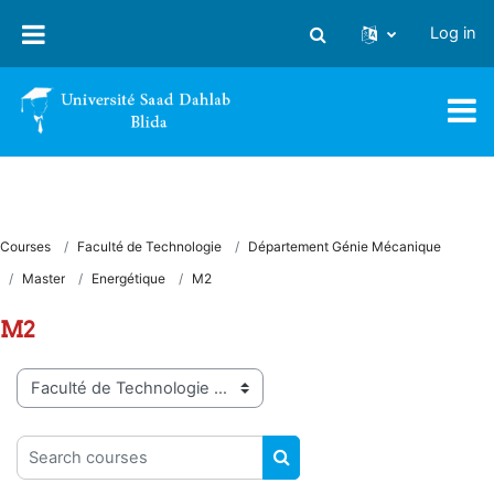
Skip to main content
Log in
Toggle search input
Courses
Faculté de Technologie
Département Génie Mécanique
Master
Energétique
M2
M2
Course categories
Search courses
SEARCH COURSES