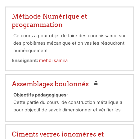
Méthode Numérique et
programmation
Ce cours a pour objet de faire des connaissance sur
des problèmes mécanique et on vas les résoudront
numériquement
Enseignant:
mehdi samira
Assemblages boulonnés
Objectifs pédagogiques:
Cette partie du cours de construction métallique a
pour objectif de savoir dimensionner et vérifier les
assemblages boulonnés des éléments de
structures en acier; notamment les boulons
ordinaires et à haute résistance (H.R).
Ciments verres ionomères et