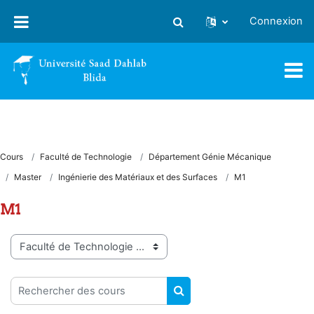
Passer au contenu principal
Connexion
Activer/désactiver la saisie
Cours
Faculté de Technologie
Département Génie Mécanique
Master
Ingénierie des Matériaux et des Surfaces
M1
M1
Catégories de cours
Rechercher des cours
RECHERCHER DES COUR