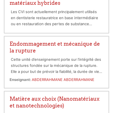
matériaux hybrides
Les CVI sont actuellement principalement utilisés
intermédiaire
en dentisterie restauratrice en base
ou en restauration des pertes de substance
cervicales et en prothèse dans le
cadre de
De nombreuses autres indications ont été
l’assemblage définitif des éléments périphériques .
proposées en dentisterie restauratrice
tunnels ou slots), en odontologie
(cavités
Endommagement et mécanique de
pédiatrique (sealants et restaurations des
la rupture
dents
temporaires, ou gériatrique (traitements
Cette unité d’enseignement porte sur l’intégrité des
restaurateurs des caries radiculaires) , en
structures fondée sur la mécanique de la rupture.
orthodontie (scellement des bagues et collage des
Elle a pour but de prévoir la fiabilité, la durée de vie
brackets), dans le cadre des restaurations
et la sécurité des matériaux, des structures et des
temporaires .
Enseignant:
ABDERRAHMANE ABDERRAHMANE
composants industriels en service. En premier lieu,
les différents types et mécanismes physiques de
rupture sont présentés :
rupture fragile, rupture
Matière aux choix (Nanomatériaux
ductile et transition ductile-fragile
. La deuxième
et nanotechnologies)
partie concerne la mécanique linéaire élastique de la