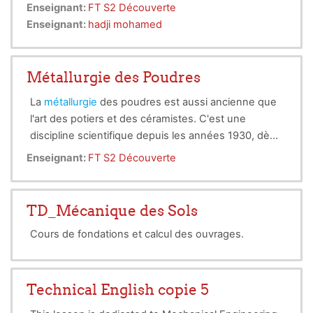
rupture. Son objectif est d’exposer les bases de la
Enseignant:
FT S2 Découverte
théorie de la rupture fragile pour la prédiction de la
Enseignant:
hadji mohamed
fissuration et la rupture des matériaux.
Métallurgie des Poudres
La
métallurgie
des poudres est aussi ancienne que
l'art des potiers et des céramistes. C'est une
discipline scientifique depuis les années 1930, dès
qu'on a commencé à comprendre les phénomènes
Enseignant:
FT S2 Découverte
observés. Cette compréhension d'autant plus
indispensable que les techniques relevant de la
métallurgie des poudres présentent un grand
TD_Mécanique des Sols
intérêt pour l’industrie : préparation de céramiques
Cours de fondations et calcul des ouvrages.
et de métaux réfractaires, de pièces mécaniques
structurales, de coussinets, de filtres, de barrières
de diffusion, de combustibles nucléaires.
Technical English copie 5