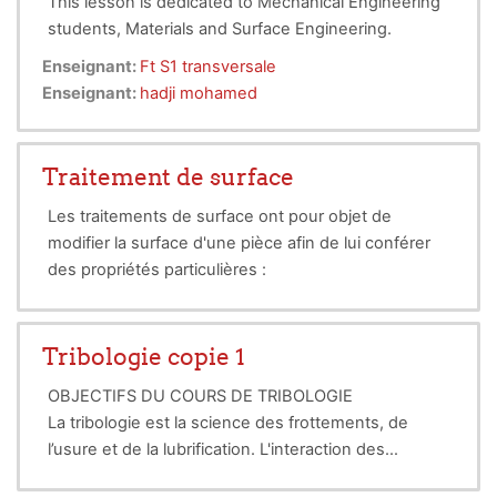
This lesson is dedicated to Mechanical Engineering
students, Materials and Surface Engineering.
Enseignant:
Ft S1 transversale
Enseignant:
hadji mohamed
Traitement de surface
Les traitements de surface ont pour objet de
modifier la surface d'une pièce afin de lui conférer
des propriétés particulières :
§
sur le plan esthétique par exemple, un aspect
brillant, mat, satiné, velours ou coloré est réalisé ;
§
sur le plan technique, amélioration des capacités
Tribologie copie 1
anticorrosion, anti-usure, de dureté, de résistance
OBJECTIFS DU COURS DE TRIBOLOGIE
aux frottements, de conductibilité, de soudabilité de
La tribologie est la science des frottements, de
la pièce ;
§
le traitement peut aussi lui conférer des
l’usure et de la lubrification. L'interaction des
propriétés optiques, magnétiques ou thermiques
surfaces est très importante. Selon l'état de surface
particulières.