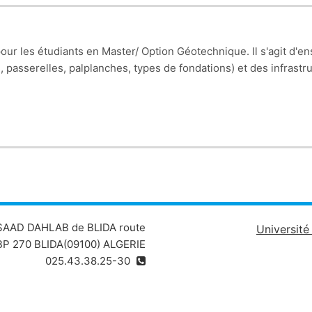
 pour les étudiants en Master/ Option Géotechnique. Il s'agit d
 passerelles, palplanches, types de fondations) et des infrastru
onnaitre les bases et les définitions des éléments porteurs des
Fascicule 61-Titre II), l'initiation aux calcules des ponts, en 
étudiants peux faire la descente de charge, à partir des charges 
alculer la portance des pieux battus et/ou forés.
ud ABDESSE
 SAAD DAHLAB de BLIDA route
Universit
P 270 BLIDA(09100) ALGERIE
025.43.38.25-30