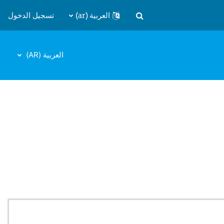
العربية ‎(ar)‎
تسجيل الدخول
تبديل إدخال البحث
العربية ‎(AR)‎