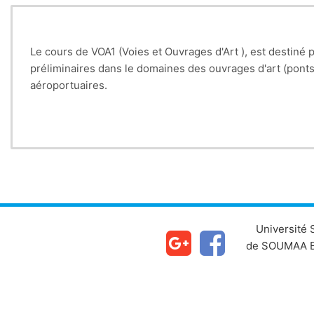
Le cours de VOA1 (Voies et Ouvrages d'Art ), est destiné
préliminaires dans le domaines des ouvrages d'art (ponts,
aéroportuaires.
L'étudiant, par le biais de ce cours, sera en mesure de c
en faisant des pré-dimensionnements Par le biais du code (
est possible. Pour la dernière partie du cours de VOA1, l'
Mc120 et Exceptionnel (Convoi D), pour dimensionner et c
Pr. Moulo
Université
de SOUMAA B