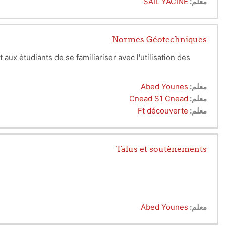
معلم:
SAIL YACINE
Normes Géotechniques
 aux étudiants de se familiariser avec l'utilisation des
معلم:
Abed Younes
معلم:
Cnead S1 Cnead
معلم:
Ft découverte
Talus et soutènements
معلم:
Abed Younes