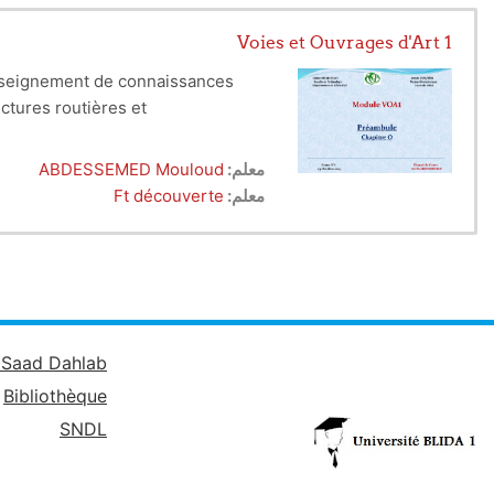
Voies et Ouvrages d'Art 1
'enseignement de connaissances
ctures routières et
 ponts et comment les concevoir
معلم:
ABDESSEMED Mouloud
béton, métal ou béton précontraint
معلم:
Ft découverte
mobile, comme: A(l), Br, Bt, Bc,
MED
é Saad Dahlab
Bibliothèque
SNDL