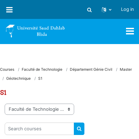
Skip to main content
Log in
Toggle search input
Courses
Faculté de Technologie
Département Génie Civil
Master
Géotechnique
S1
S1
Course categories
Search courses
SEARCH COURSES