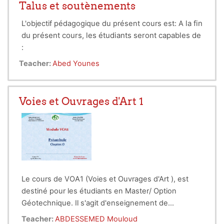
Talus et soutènements
la fin
L'objectif pédagogique du présent cours est: A
du présent cours, les étudiants seront capables de
:
- Mener un calcul de stabilité d'une pente ou d'un
Teacher:
Abed Younes
talus vis-à-vis du glissement (plan/circulaire).
- Un dimensionnement d'un soutènement (Mur de
soutènement/Ecarn de soutènement).
Voies et Ouvrages d'Art 1
Le cours de VOA1 (Voies et Ouvrages d'Art ), est
destiné pour les étudiants en Master/ Option
Géotechnique. Il s'agit d'enseignement de
connaissances préliminaires dans le domaines des
L'étudiant, par le biais de ce cours, sera en mesure
Teacher:
ABDESSEMED Mouloud