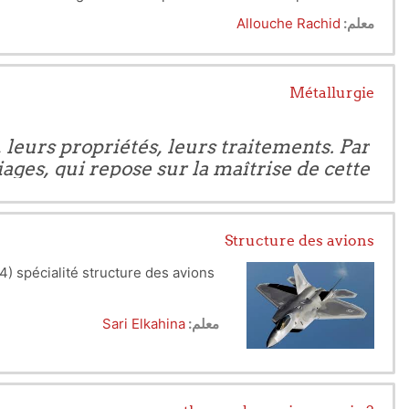
 et son degré de précision dépendent des choix que l'on fait
معلم:
Allouche Rachid
Métallurgie
 leurs propriétés, leurs traitements. Par
iages, qui repose sur la maîtrise de cette
science.
Structure des avions
 spécialité structure des avions.
معلم:
Sari Elkahina