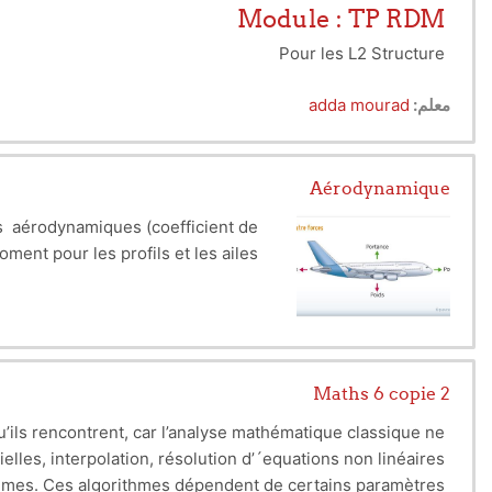
Module : TP RDM
Pour les L2 Structure
TP N 1 Flexion simple
معلم:
adda mourad
TP N 2 Flexion Déviée
Aérodynamique
ts aérodynamiques (coefficient de
ment pour les profils et les ailes.
Maths 6 copie 2
’ils rencontrent, car l’analyse mathématique classique ne
s, interpolation, résolution d’´equations non linéaires ...)
rithmes. Ces algorithmes dépendent de certains paramètres