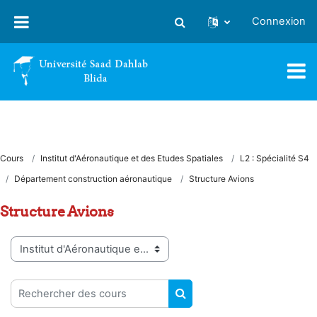
Passer au contenu principal
Connexion
Activer/désactiver la saisie
Cours
Institut d'Aéronautique et des Etudes Spatiales
L2 : Spécialité S4
Département construction aéronautique
Structure Avions
Structure Avions
Catégories de cours
Rechercher des cours
RECHERCHER DES COUR