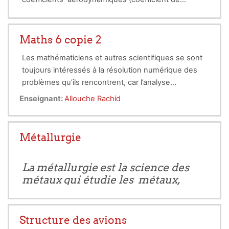
pression, de portance, de traînée et du moment
pour les profils et les ailes.
Maths 6 copie 2
Les mathématiciens et autres scientifiques se sont
toujours intéressés à la résolution numérique des
problèmes qu’ils rencontrent, car l’analyse
mathématique classique ne pouvant résoudre tous
Enseignant:
Allouche Rachid
les problèmes qui se posent (par exemple en
intégration, équations différentielles, interpolation,
résolution d’´equations non linéaires ...)
Métallurgie
Pour un problème donné, il est possible d'utiliser
plusieurs techniques de résolution qui résultent en
La métallurgie est la science des
différents algorithmes. Ces algorithmes dépendent
métaux qui étudie les métaux,
de certains paramètres qui influent sur la précision
leurs élaborations, leurs
du résultat. Le résultat final et son degré de
propriétés, leurs traitements. Par
précision dépendent des choix que l'on fait
extension, on désigne ainsi
Structure des avions
l’industrie de la fabrication des