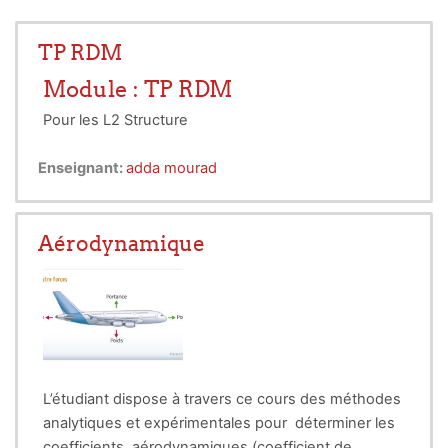
TP RDM
Module : TP RDM
Pour les L2 Structure
TP N 1 Flexion simple
Enseignant:
adda mourad
TP N 2 Flexion Déviée
Aérodynamique
L’étudiant dispose à travers ce cours des méthodes
analytiques et expérimentales pour déterminer les
coefficients aérodynamiques (coefficient de