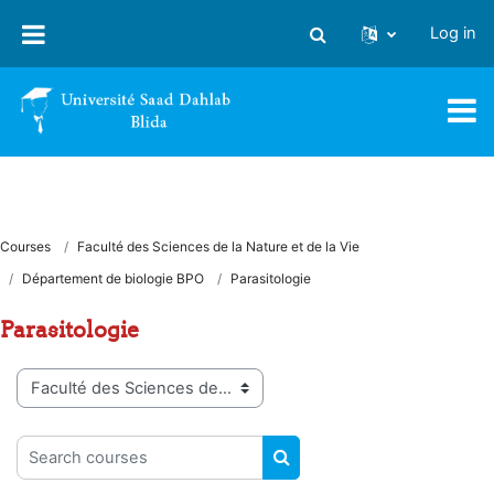
Skip to main content
Log in
Toggle search input
Courses
Faculté des Sciences de la Nature et de la Vie
Département de biologie BPO
Parasitologie
Parasitologie
Course categories
Search courses
SEARCH COURSES