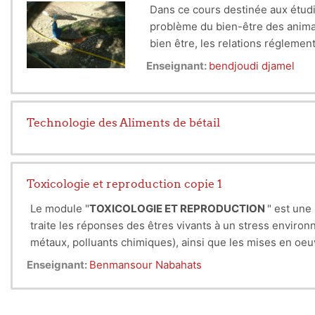
Dans ce cours destinée aux étudia
problème du bien-être des animau
bien être, les relations réglement
Enseignant:
bendjoudi djamel
Technologie des Aliments de bétail
Toxicologie et reproduction copie 1
Le module "
TOXICOLOGIE ET REPRODUCTION
" est une
traite les réponses des êtres vivants à un stress enviro
métaux, polluants chimiques), ainsi que les mises en o
couramment utilisés en éco-toxicologie. La réponse aux 
Contenu de la matière :
Enseignant:
Benmansour Nabahats
d'études éco-épidémiologiques.
- Les réponses cellulaires et moléculaires aux toxiques
- La géno-toxicité et ses conséquences
- Les perturbateurs endocriniens