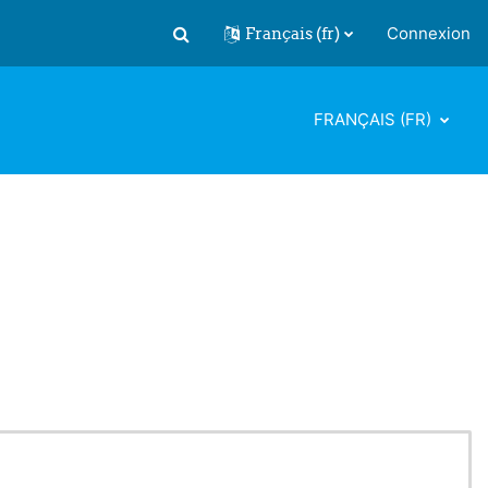
Français ‎(fr)‎
Connexion
Activer/désactiver la saisie de recherch
FRANÇAIS ‎(FR)‎