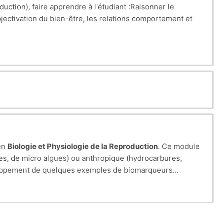
uction), faire apprendre à l'étudiant :Raisonner le
jectivation du bien-être, les relations comportement et
en
Biologie et Physiologie de la Reproduction
. Ce module
des, de micro algues) ou anthropique (hydrocarbures,
eloppement de quelques exemples de biomarqueurs
les en toxicologie environnementale et par le biais