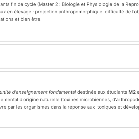
nts fin de cycle (Master 2 : Biologie et Physiologie de la Reprod
x en élevage : projection anthropomorphique, difficulté de l’ob
ations et bien être.
unité d'enseignement fondamental
destinée aux étudiants
M2
nnemental d'origine naturelle (toxines microbiennes, d'arthropo
euvre par les organismes dans la réponse aux toxiques et dév
toxiques sera particulièrement étudiée sur les organismes modè