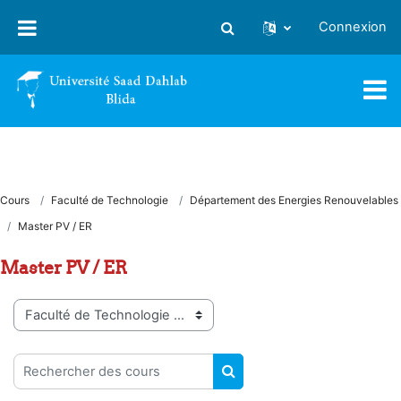
Passer au contenu principal
Connexion
Activer/désactiver la saisie
Cours
Faculté de Technologie
Département des Energies Renouvelables
Master PV / ER
Master PV / ER
Catégories de cours
Rechercher des cours
RECHERCHER DES COUR