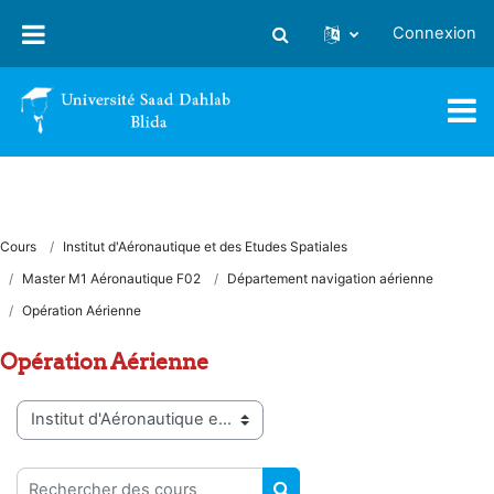
Passer au contenu principal
Connexion
Activer/désactiver la saisie
Cours
Institut d'Aéronautique et des Etudes Spatiales
Master M1 Aéronautique F02
Département navigation aérienne
Opération Aérienne
Opération Aérienne
Catégories de cours
Rechercher des cours