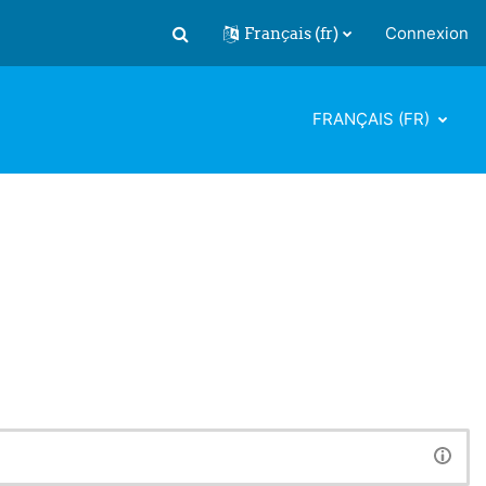
Français ‎(fr)‎
Connexion
Activer/désactiver la saisie de recherch
FRANÇAIS ‎(FR)‎