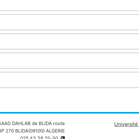
 SAAD DAHLAB de BLIDA route
Universit
P 270 BLIDA(09100) ALGERIE
025.43.38.25-30