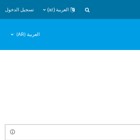
العربية ‎(ar)‎
تسجيل الدخول
تبديل إدخال البحث
العربية ‎(AR)‎