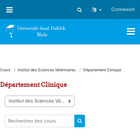
Passer au contenu principal
Connexion
Activer/désactiver la saisie
Cours
Institut des Sciences Vétérinaires
Département Clinique
Département Clinique
Catégories de cours
Rechercher des cours
RECHERCHER DES COUR