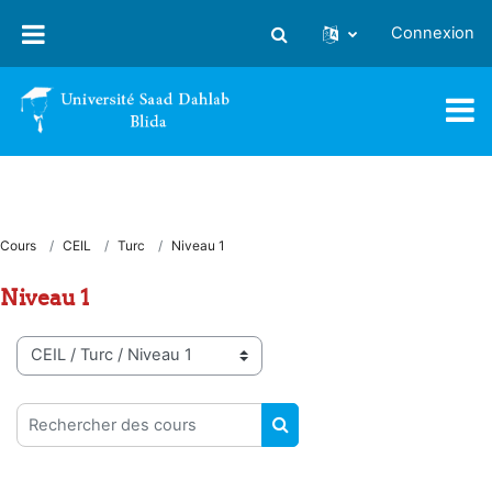
Passer au contenu principal
Connexion
Activer/désactiver la saisie
Cours
CEIL
Turc
Niveau 1
Niveau 1
Catégories de cours
Rechercher des cours
RECHERCHER DES COUR