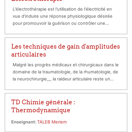
L'électrothérapie est l'utilisation de l'électricité en
vue d'induire une réponse physiologique désirée
pour promouvoir la guérison ou contrôler une
symptomatologie dans une grande variété
En effet, de par ses propriétés l’électricité entraîne
d'affections.
une multitude de phénomènes : physiques,
biologiques, et chimiques qui ont de nombreuses
Les techniques de gain d'amplitudes
applications dans notre vie quotidienne mais aussi
articulaires
des applications médicales du fait de l’importance
Malgré les progrès médicaux et chirurgicaux dans le
des phénomènes électriques dans les systèmes
domaine de la traumatologie, de la rhumatologie, de
biologiques notamment celles du système
la neurochirurgie,,,, la raideur articulaire reste un
neuromusculaire mais également celles du système
champ d'intervention fréquent de la médecine
cardiovasculaire : pacemaker…
physique et de réadaptation. En effet, l’objet de la
médecine physique et de réadaptation est de
TD Chimie générale :
redonner un fonctionnement le plus proche
Thermodynamique
possible de la physiologie au patient, de manière à
retrouver une autonomie. Et cela passe souvent par
Enseignant:
TALEB Meriem
la prise en charge de la RAIDEUR articulaire ou