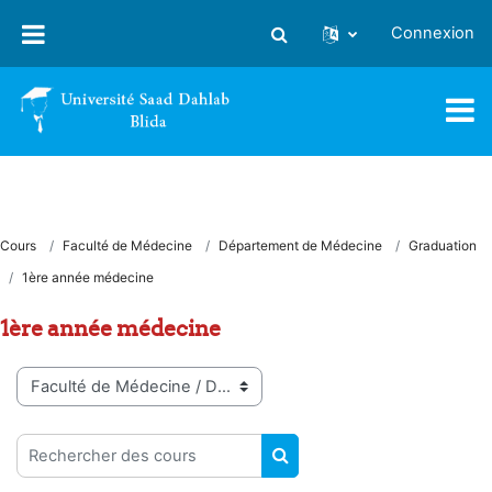
Passer au contenu principal
Connexion
Activer/désactiver la saisie
Cours
Faculté de Médecine
Département de Médecine
Graduation
1ère année médecine
1ère année médecine
Catégories de cours
Rechercher des cours
RECHERCHER DES COUR