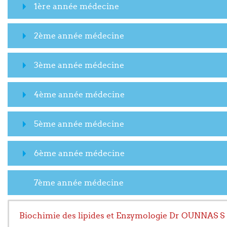
1ère année médecine
2ème année médecine
3ème année médecine
4ème année médecine
5ème année médecine
6ème année médecine
7ème année médecine
Biochimie des lipides et Enzymologie Dr OUNNAS S