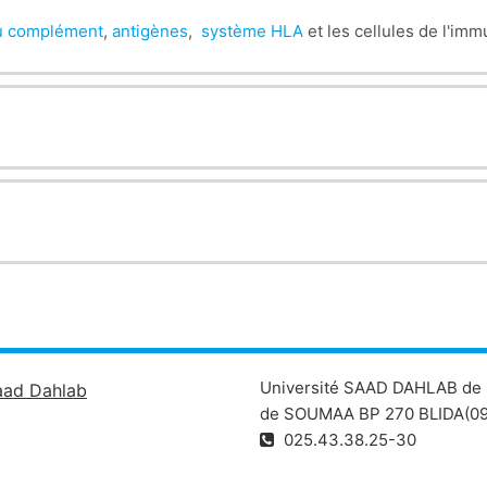
u complément
,
antigènes
,
système HLA
et les cellules de l'imm
Université SAAD DAHLAB de 
aad Dahlab
de SOUMAA BP 270 BLIDA(09
025.43.38.25-30