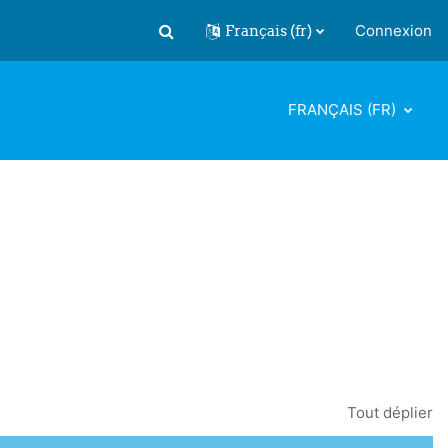
Français ‎(fr)‎
Connexion
Activer/désactiver la saisie de recherch
FRANÇAIS ‎(FR)‎
Tout déplier