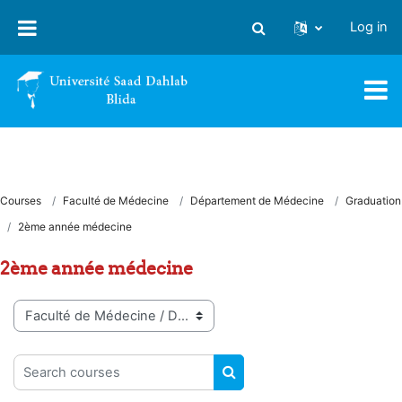
Skip to main content
Log in
Toggle search input
Courses
Faculté de Médecine
Département de Médecine
Graduation
2ème année médecine
2ème année médecine
Course categories
Search courses
SEARCH COURSES