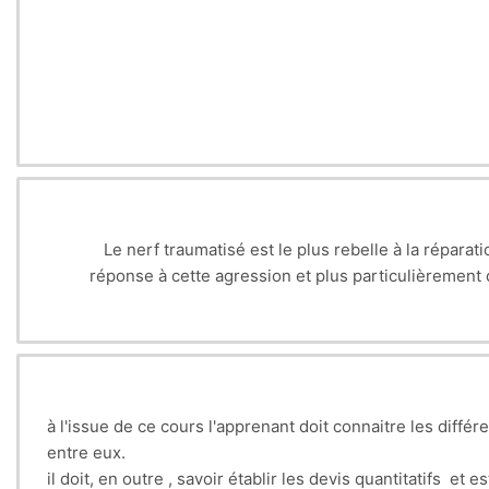
Le nerf traumatisé est le plus rebelle à la répara
réponse à cette agression et plus particulièrement 
C’est en effet à JACOBSON en 1963 et SMITH en 
Cette amélioration des performances chi
kinésithérapeutes et d'ergothérapeutes, orthoprothésiste
à l'issue de ce cours l'apprenant doit connaitre les différ
entre eux.
il doit, en outre , savoir établir les devis quantitatifs et