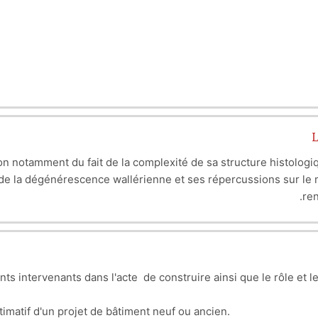
cardiaque (le cœur) tout en ap
L
tion notamment du fait de la complexité de sa structure histolo
de la dégénérescence wallérienne et ses répercussions sur le m
ren
1964 que l’on doit d’avoir introduit l’utilisation du microscope
GANGLBER
rurgicales en a amené une autre : celle des médecins de médeci
 qui trouvent ainsi plus de faciliter à rééduquer un blessé qui
ents intervenants dans l'acte de construire ainsi que le rôle et 
les différentes phases de la pathologie dans l’aigu, 
 estimatif d'un projet de bâtiment neuf ou ancien.