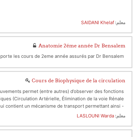
معلم:
SAIDANI Khelaf
Anatomie 2éme année Dr Bensalem
orte les cours de 2eme année assurés par Dr Bensalem.
Cours de Biophysique de la circulation
vements permet (entre autres) d’observer des fonctions
iques (Circulation Artérielle, Élimination de la voie Rénale.)
- L’Organisme vivant peut être ainsi assimilé à une usine qui contient un mécanisme de transport permettant ainsi :
- L’élimination des déchets.
معلم:
LASLOUNI Warda
- Le transport des substrats énergétiques, des hormones, …
- L’élimination des hormones.
r dans une succession de conduits sous l’effet de la pompe