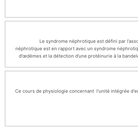
Le syndrome néphrotique est défini par l’ass
néphrotique est en rapport avec un syndrome néphrotique
d’œdèmes et la détection d’une protéinurie à la bandel
doit être envisagée d’emblée lors des situations suivant
Les moyens thérapeutiques sont, d’une part 
complications (antihypertenseur
Le suivi comporte : la surveillance de la protéinurie par
la durée du traitement ; la surveillance clinique (poid
Ce cours de physiologie concernant l'unité inté
grée d'e
(créatininé