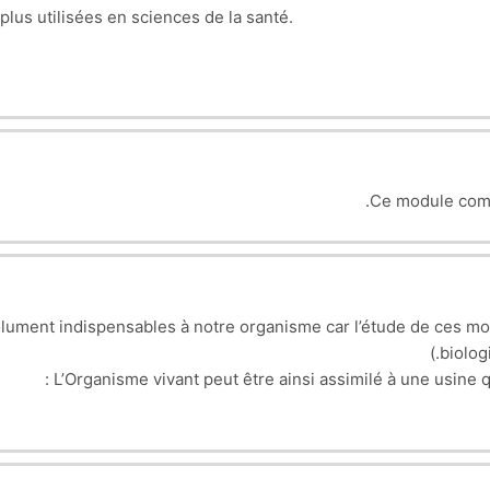
plus utilisées en sciences de la santé.
Ce module comp
ment indispensables à notre organisme car l’étude de ces mou
biolog
nt à l’écoulement d’un fluide : le Sang. Ce dernier va se propage