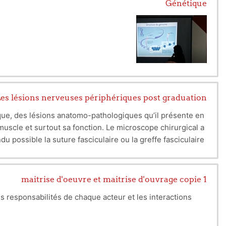
Génétique
pliquant les règles physiques de la Mécanique des Fluides
es lésions nerveuses périphériques post graduation
gique, des lésions anatomo-pathologiques qu’il présente en
uscle et surtout sa fonction. Le microscope chirurgical a
du possible la suture fasciculaire ou la greffe fasciculaire.
 dans cette chirurgie et surtout aux travaux de MILLESI et
GER d’avoir codifié la base des techniques opératoires.
ne physique et de réadaptation et leurs collaborateurs :
maitrise d'oeuvre et maitrise d'ouvrage copie 1
 a de meilleures chances de récupérer en intervenant dans
les responsabilités de chaque acteur et les interactions
le subaigu, en phase séquellaire en pré et post-opératoire.