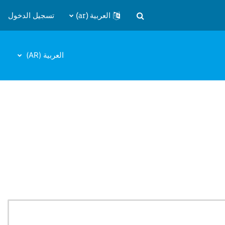
العربية ‎(ar)‎
تسجيل الدخول
تبديل إدخال البحث
العربية ‎(AR)‎