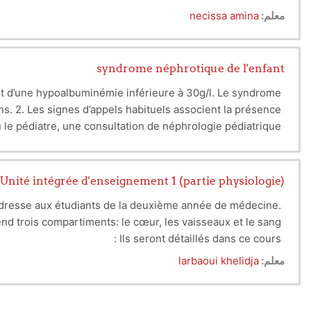
معلم:
necissa amina
syndrome néphrotique de l'enfant
 et d’une hypoalbuminémie inférieure à 30g/l. Le syndrome
s. 2. Les signes d’appels habituels associent la présence
u le pédiatre, une consultation de néphrologie pédiatrique
des complications et/ou des manifestations extra rénales,
ine, et autres traitements en fonction des risques et des
traitements spécifiques : corticoides, immunosuppresseurs.
ou encore dans le cas de forme familiale.
s par semaine, au moins une fois par semaine ensuite durant
Unité intégrée d'enseignement 1 (partie physiologie)
uement en cas de persistance de protéinurie, tous les 3 mois
adresse aux étudiants de la deuxième année de médecine.
pidiques, protéinurie des 24 heures, créatiniurie, ECBU).
nd trois compartiments: le cœur, les vaisseaux et le sang.
Ils seront détaillés dans ce cours :
-les phénomènes qui régissent l'activité cardiaque;
معلم:
larbaoui khelidja
- les caractéristiques du système vasculaire;
;
la régulation de la pression artérielle
-
-les différents constituants du sang;