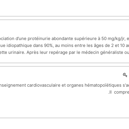
ociation d’une protéinurie abondante supérieure à 50 mg/kg/jr,
 idiopathique dans 90%, au moins entre les âges de 2 et 10 an
ette urinaire. Après leur repérage par le médecin généraliste o
es : syndrome néphrotique associé à une insuffisance rénale, à 
les traitements symptomatiques : diurétiques, perfusion d’album
, hypolipémiant, anticoagulant, antibiotique), d’autre part les 
 bandelettes urinaires dans le cadre familial, deux ou trois foi
s, taille, pression artérielle) ; la surveillance biologique, uniq
nseignement cardiovasculaire et organes hématopoïétiques s'
mie, ionogramme sanguin, albuminémie, exploration d’anomalies li
Il compre