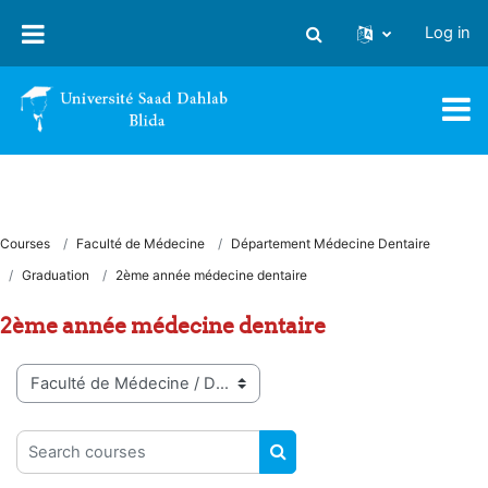
Skip to main content
Log in
Toggle search input
Courses
Faculté de Médecine
Département Médecine Dentaire
Graduation
2ème année médecine dentaire
2ème année médecine dentaire
Course categories
Search courses
SEARCH COURSES