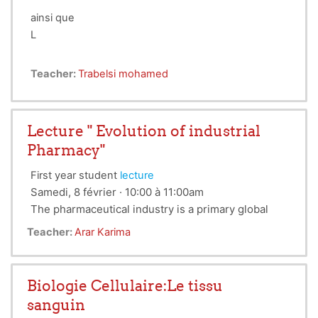
ainsi que
L
Teacher:
Trabelsi mohamed
Lecture " Evolution of industrial
Pharmacy"
First year student
lecture
Samedi, 8 février · 10:00 à 11:00am
The pharmaceutical industry is a primary global
industry. In this
lecture
, we will focus on different
Teacher:
Arar Karima
steps of development of the pharmaceutical
industry and we will develop the history of the
significant international pharmaceutical industries.
Biologie Cellulaire:Le tissu
sanguin