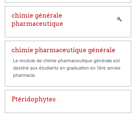
biologiques au sein de laboratoires d’analyses
médicales.
chimie générale
pharmaceutique
chimie pharmaceutique générale
Le module de chimie pharmaceutique générale est
destiné aux étudiants en graduation en 1ère année
pharmacie.
Constitué de 11 chapitres avec des applications et
des séries d'exercices avec devoir de maison.
Ptéridophytes