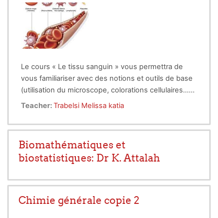
Le cours « Le tissu sanguin » vous permettra de
vous familiariser avec des notions et outils de base
(utilisation du microscope, colorations cellulaires…
etc.) nécessaires pour acquérir une connaissance
Teacher:
Trabelsi Melissa katia
parfaite des différents types de cellules qui existent
dans le sang, leurs structures, leurs fonctions. Ce
cours est primordial en association avec les autres
Biomathématiques et
cours qui constituent les différentes unités
biostatistiques: Dr K. Attalah
d’apprentissage du module de « Biologie cellulaire »
ème
afin de pouvoir, à partir de la 2
année d’étude en
pharmacie, appliquer ces connaissances dans la
conception de produits pharmaceutiques ou dans
Chimie générale copie 2
l’accomplissement d’analyses chimiques ou