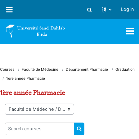
Skip to main content
Log in
Toggle search input
Courses
Faculté de Médecine
Département Pharmacie
Graduation
1ère année Pharmacie
1ère année Pharmacie
Course categories
Search courses
SEARCH COURSES