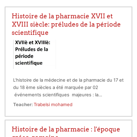
Histoire de la pharmacie XVII et
XVIII siècle: préludes de la période
scientifique
L'histoire de la médecine et de la pharmacie du 17 et
du 18 ème siècles a été marquée par 02
événements scientifiques majeures : la
découverte de la circulation sanguine et celle du
La première s'est etalée sur 15 siècles et a été
Teacher:
Trabelsi mohamed
système nerveux .
marquée essentiellement par l'apport du médecin
arabe Ibn el Nafiss qui a permis une meilleur
compréhension de la circulation pulmonaire , repris
La compréhension de l'organisation du système
Histoire de la pharmacie : l'époque
plus tard par le médecin anglais William Harvey.
nerveux,elle,remonte à la préhistoire avec les