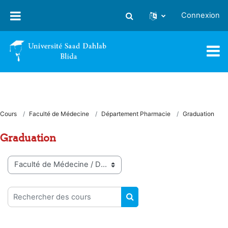
Passer au contenu principal
Connexion
Activer/désactiver la saisie
Cours
Faculté de Médecine
Département Pharmacie
Graduation
Graduation
Catégories de cours
Rechercher des cours
RECHERCHER DES COUR