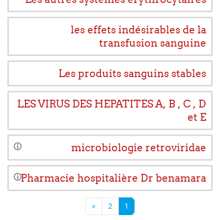
les effets indésirables de la
transfusion sanguine
Les produits sanguins stables
LES VIRUS DES HEPATITES A, B , C , D
et E
microbiologie retroviridae
Pharmacie hospitalière Dr benamara
صفحة 1
صفحة 2
الصفحة التالية
»
2
1