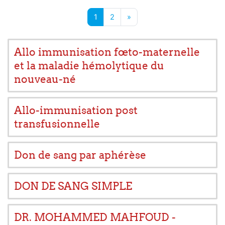
Page 1
Page 2
Next page
1
2
»
Allo immunisation fœto-maternelle
et la maladie hémolytique du
nouveau-né
Allo-immunisation post
transfusionnelle
Don de sang par aphérèse
DON DE SANG SIMPLE
DR. MOHAMMED MAHFOUD -