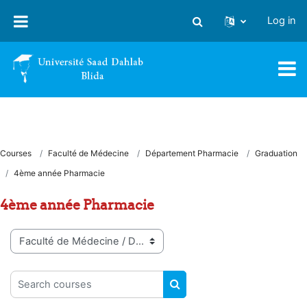
Skip to main content
Log in
Toggle search input
Courses
Faculté de Médecine
Département Pharmacie
Graduation
4ème année Pharmacie
4ème année Pharmacie
Course categories
Search courses
SEARCH COURSES