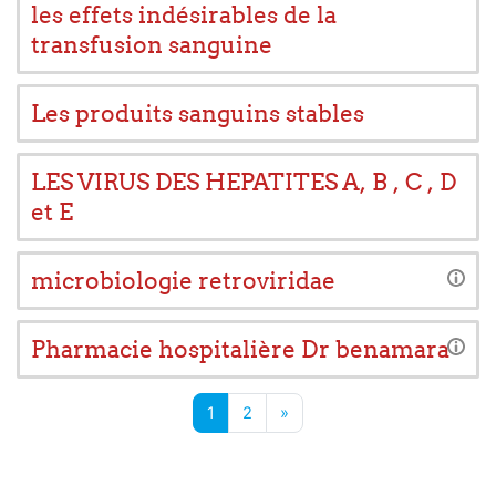
les effets indésirables de la
transfusion sanguine
Les produits sanguins stables
LES VIRUS DES HEPATITES A, B , C , D
et E
microbiologie retroviridae
Pharmacie hospitalière Dr benamara
Page 1
Page 2
Next page
1
2
»