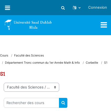
Passer au contenu principal
Connexion
Activer/désactiver la saisie
Cours
Faculté des Sciences
Département Tronc commun du 1er Année Math & Info
Corbeille
S1
S1
Catégories de cours
Rechercher des cours
RECHERCHER DES COUR