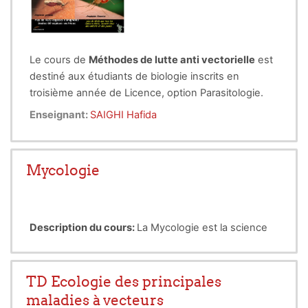
Le cours de
Méthodes de lutte anti vectorielle
est
destiné aux étudiants de biologie inscrits en
troisième année de Licence, option Parasitologie.
Enseignant:
SAIGHI Hafida
Mycologie
Description du cours:
La Mycologie est la science
qui a pour objet l'étude des champignons ou
mycètes. Le cours de Mylogie apporte les bases
nécessaires à la compréhension de la morphologie,
Public cible:
Ce cours est destiné aux étudiants de
TD Ecologie des principales
mode de reproduction des champignons
licence Parasitologie (L3)
maladies à vecteurs