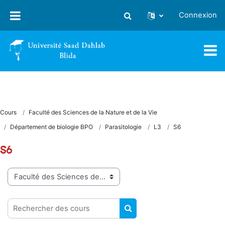
Passer au contenu principal
Connexion
Activer/désactiver la saisie
Cours
Faculté des Sciences de la Nature et de la Vie
Département de biologie BPO
Parasitologie
L3
S6
S6
Catégories de cours
Rechercher des cours
RECHERCHER DES COUR