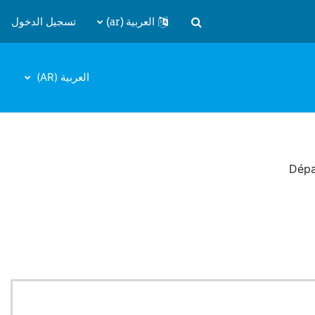
العربية ‎(ar)‎
تسجيل الدخول
تبديل إدخال البحث
العربية ‎(AR)‎
Dépa