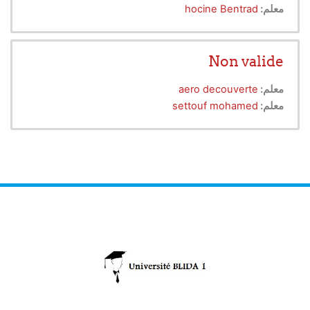
monodimensionnelle et stationnaire. Il permet à
معلم:
hocine Bentrad
l'étudiant de comprendre le mode de transfert par
conduction en régime permanent, d'établir les
équations qui gouvernent le transfert de chaleur
Non valide
pour les coordonnées cartésiennes, cylindriques et
sphériques. Ainsi, calculer le flux de chaleur et la
معلم:
aero decouverte
distribution de température dans le matériau,
معلم:
settouf mohamed
réaliser l'analogie électrique et calculer la
température pour le mur composé.