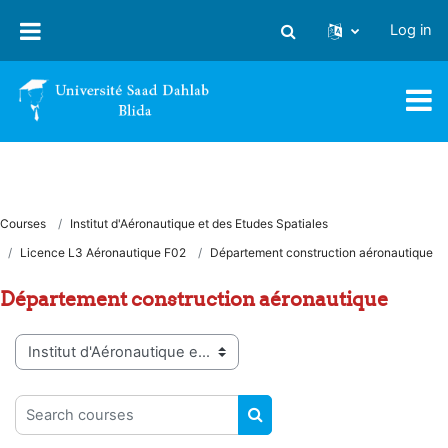
Skip to main content
Log in
Toggle search input
Courses
Institut d'Aéronautique et des Etudes Spatiales
Licence L3 Aéronautique F02
Département construction aéronautique
Département construction aéronautique
Course categories
Search courses
SEARCH COURSES