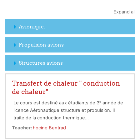
Expand all
Avionique.
Propulsion avions
Structures avions
Transfert de chaleur " conduction
de chaleur"
Le cours est destiné aux étudiants de 3ᵉ année de
licence Aéronautique structure et propulsion. Il
traite de la conduction thermique
monodimensionnelle et stationnaire. Il permet à
Teacher:
hocine Bentrad
l'étudiant de comprendre le mode de transfert par