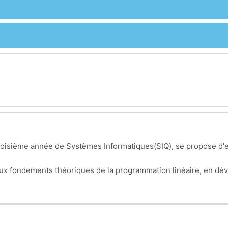
oisième année de Systèmes Informatiques(SIQ), se propose d'exp
 aux fondements théoriques de la programmation linéaire, en dé
u'à maîtriser les techniques de résolution adéquates. Ce cours
t en informatique, tout en explorant les nuances de la progra