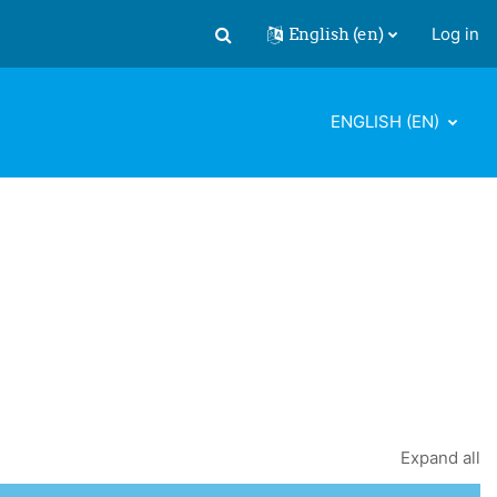
English ‎(en)‎
Log in
Toggle search input
ENGLISH ‎(EN)‎
Expand all