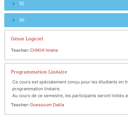
S5
S6
Génie Logiciel
Teacher:
CHIKHI Imane
Programmation Linéaire
Ce
cours est spécialement conçu pour les étudiants en tr
programmation linéaire.
Au cours de ce semestre, les participants seront initiés
mathématiques pour des problèmes d'optimisation, ainsi q
Teacher:
Guessoum Dalila
compétences essentielles en mathématiques appliquées e