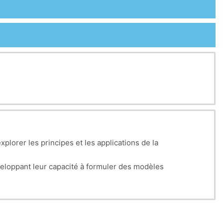
lorer les principes et les applications de la
veloppant leur capacité à formuler des modèles
 offre une opportunité unique d'acquérir des
mmation linéaire dans un cadre académique.