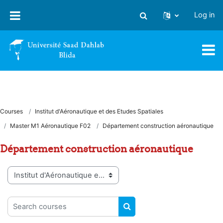
Skip to main content
Log in
Toggle search input
Courses
Institut d'Aéronautique et des Etudes Spatiales
Master M1 Aéronautique F02
Département construction aéronautique
Département construction aéronautique
Course categories
Search courses
SEARCH COURSES