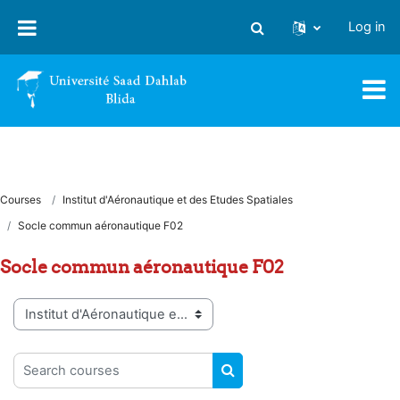
Skip to main content
Log in
Toggle search input
Courses
Institut d'Aéronautique et des Etudes Spatiales
Socle commun aéronautique F02
Socle commun aéronautique F02
Course categories
Search courses
SEARCH COURSES