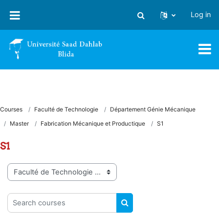
Skip to main content
Log in
Toggle search input
Courses
Faculté de Technologie
Département Génie Mécanique
Master
Fabrication Mécanique et Productique
S1
S1
Course categories
Search courses
SEARCH COURSES