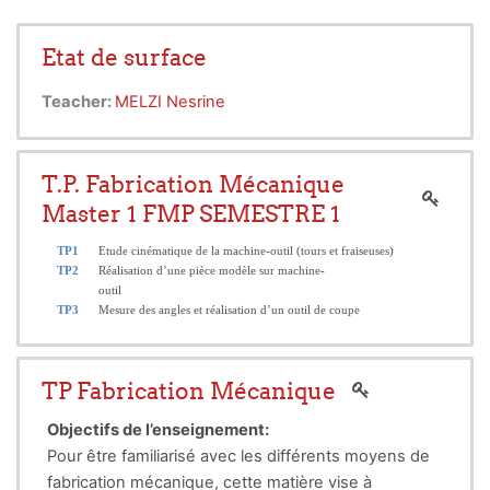
Etat de surface
Teacher:
MELZI Nesrine
T.P. Fabrication Mécanique
Master 1 FMP SEMESTRE 1
TP1
Etude cinématique de la machine-outil (tours et fraiseuses
)
TP2
Réalisation d’une pièce modèle sur machine-
outil
TP3
Mesure des angles et réalisation d’un outil de coupe
TP4
Détermination des temps d’ ‘usinage à l‘aide de la méthode de
calcul et du chronométrage
TP Fabrication Mécanique
TP5 : Projet de TP :
Réalisation
d’un dispositif
d’usinage
Objectifs de l’enseignement:
Mode d’évaluation :
Pour être familiarisé avec les différents moyens de
Contrôle continu : 100%
fabrication mécanique, cette matière vise à