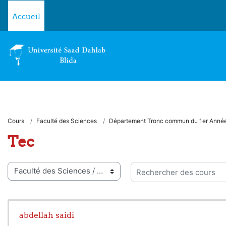
Passer au contenu principal
Accueil
Cours
Faculté des Sciences
Département Tronc commun du 1er Année
Tec
ies de cours
Rechercher des cours
abdellah saidi