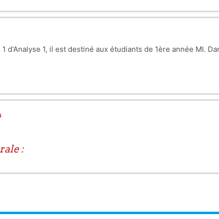
e 1 d'Analyse 1, il est destiné aux étudiants de 1ère année MI. D
n
rale :
melle), présentation informelle.