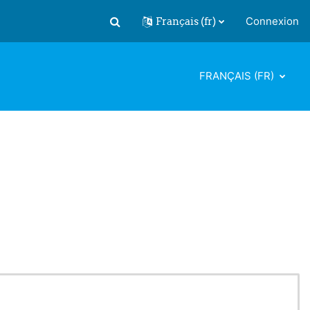
Français ‎(fr)‎
Connexion
Activer/désactiver la saisie de recherch
FRANÇAIS ‎(FR)‎