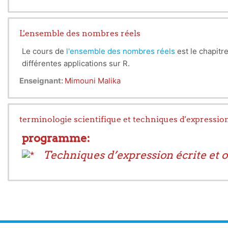
L'ensemble des nombres réels
Le cours de
l'ensemble des nombres réels
est le chapitr
différentes applications sur R.
Enseignant:
Mimouni Malika
terminologie scientifique et techniques d'expressio
programme:
Techniques d’expression écrite et o
1.
Expression orale :
ü
- présentation dans un cadre officiel (présentation for
- Dialogue,
- débat scientifique
- Exercices de diction