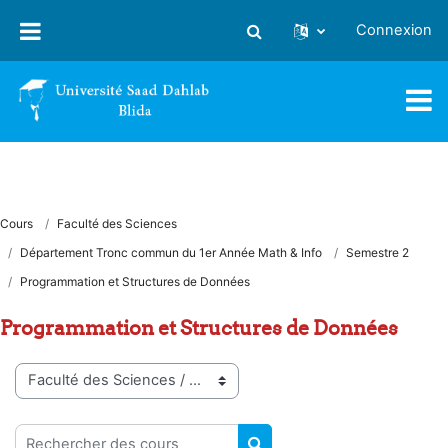
Passer au contenu principal
Connexion
Activer/désactiver la saisie
Cours
Faculté des Sciences
Département Tronc commun du 1er Année Math & Info
Semestre 2
Programmation et Structures de Données
Programmation et Structures de Données
Catégories de cours
Rechercher des cours