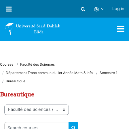
Skip to main content
Log in
Toggle search input
Courses
Faculté des Sciences
Département Tronc commun du 1er Année Math & Info
Semestre 1
Bureautique
Bureautique
Course categories
Search courses