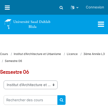
Passer au contenu principal
Connexion
Activer/désactiver la saisie
Cours
Institut d'Architecture et Urbanisme
Licence
3ème Année L3
Semestre 06
Semestre 06
Catégories de cours
Rechercher des cours
RECHERCHER DES COUR