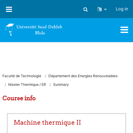
Skip to main content
Log in
Toggle search input
Faculté de Technologie
Département des Energies Renouvelables
Master Thermique / ER
Summary
Course info
Machine thermique II