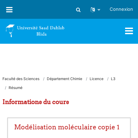
Passer au contenu principal
Connexion
Activer/désactiver la saisie
Faculté des Sciences
Département Chimie
Licence
L3
Résumé
Informations du cours
Modélisation moléculaire copie 1