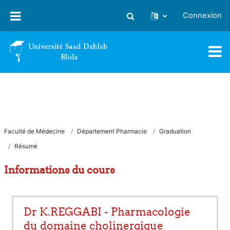
Passer au contenu principal
Connexion
Activer/désactiver la saisie
Faculté de Médecine
Département Pharmacie
Graduation
Résumé
Informations du cours
Dr K.REGGABI - Pharmacologie
du domaine cholinergique