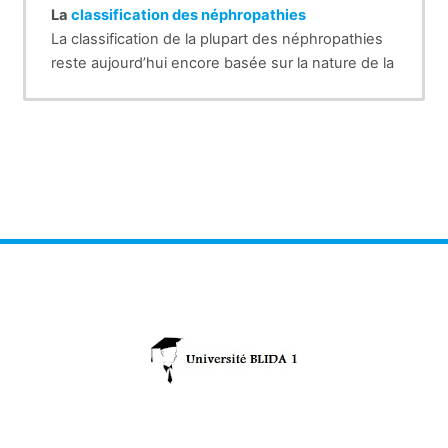
La
classification des néphropathies
La classification de la plupart des néphropathies
reste aujourd’hui encore basée sur la nature de la
lésion initiale touchant le parenchyme rénal :
les glomérules
les tubes
l’interstitium
les vaisseaux.
Le diagnostic nosologique d’une néphropathie
est d’autant plus précis que cette enquête est
faite plus précocement dans le cours de la
maladie rénale