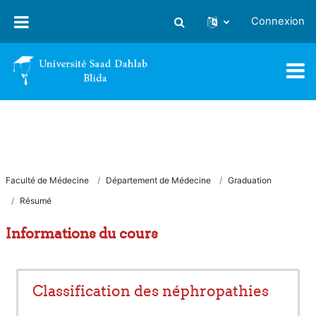
Passer au contenu principal
Connexion
Activer/désactiver la saisie
Faculté de Médecine
Département de Médecine
Graduation
Résumé
Informations du cours
Classification des néphropathies