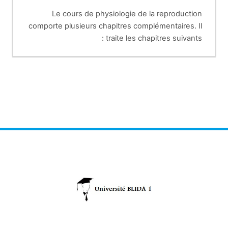
Le cours de physiologie de la reproduction
comporte plusieurs chapitres complémentaires. Il
traite les chapitres suivants :
1- La maitrise des cycles sexuels chez les
animaux domestiques
2- La physiologie de la reproduction du mâle chez
les animaux domestiques
3- La fécondation et les processus
physiologiques régulant la rencontre des
gamètes mâle et femelle
4- La gestation et les grands principes
physilogiques du développement embryonnaire
5- La parturition et le déterminisme foetal pour la
mise bas chez les animaux domestiques