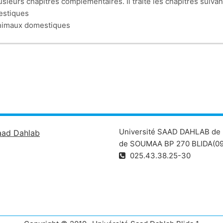
ieurs chapitres complémentaires. Il traite les chapitres suivan
mestiques
 animaux domestiques
lant la rencontre des gamètes mâle et femelle
 du développement embryonnaire
e bas chez les animaux domestiques
Université SAAD DAHLAB de 
aad Dahlab
de SOUMAA BP 270 BLIDA(09
025.43.38.25-30