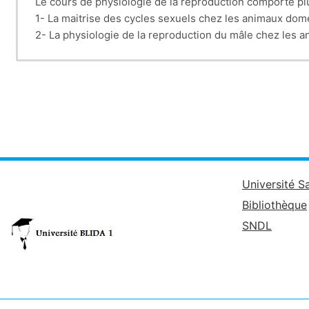
Le cours de physiologie de la reproduction comporte plus
1- La maitrise des cycles sexuels chez les animaux do
2- La physiologie de la reproduction du mâle chez les
3- La fécondation et les processus physiologiques régu
4- La gestation et les grands principes physilogiques
5- La parturition et le déterminisme foetal pour la mis
Université S
Bibliothèque
SNDL