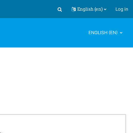
English ‎(en)‎
Log in
Toggle search input
ENGLISH ‎(EN)‎