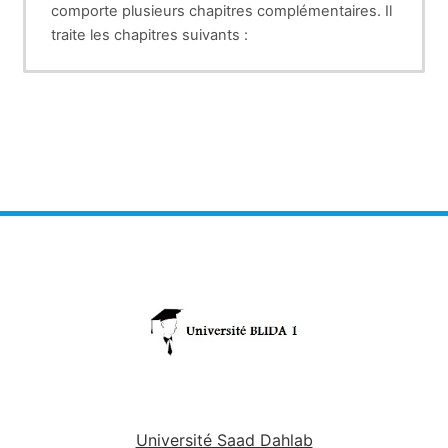
comporte plusieurs chapitres complémentaires. Il
traite les chapitres suivants :
1- La maitrise des cycles sexuels chez les
animaux domestiques
2- La physiologie de la reproduction du mâle chez
les animaux domestiques
3- La fécondation et les processus
physiologiques régulant la rencontre des
gamètes mâle et femelle
4- La gestation et les grands principes
physilogiques du développement embryonnaire
5- La parturition et le déterminisme foetal pour la
mise bas chez les animaux domestiques
Université Saad Dahlab