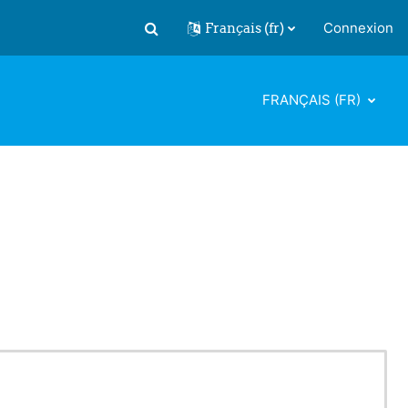
Français ‎(fr)‎
Connexion
Activer/désactiver la saisie de recherch
FRANÇAIS ‎(FR)‎