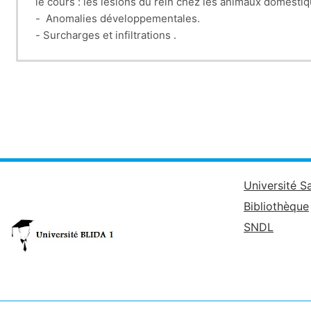
le cours : les lésions du rein chez les animaux domest
- Anomalies développementales.
- Surcharges et infiltrations .
- Lésions d'origine vasculaire.
- Lésions d'origine inflammatoire.
Université S
Bibliothèque
SNDL